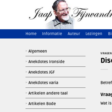
Ga
naar
inhoud
Home
Informatie
Auteur
Lezingen
Bi
Algemeen
VRAGEN
Dis
Anekdotes Ironside
Anekdotes JGF
Betref
Anekdotes varia
Artikelen andere taal
Vraa
Wat is
Artikelen Bode