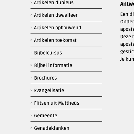
Artikelen dubieus
Antw
Een di
Artikelen dwaalleer
Onder 
Artikelen opbouwend
aposte
Deze h
Artikelen toekomst
apost
gesti
Bijbelcursus
Je kun
Bijbel informatie
Brochures
Evangelisatie
Flitsen uit Mattheüs
Gemeente
Genadeklanken