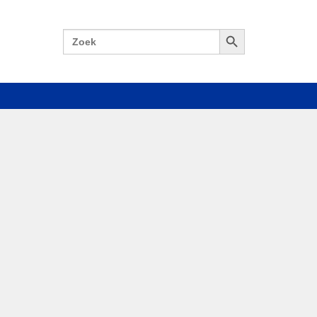
Zoekknop
Zoek
naar: