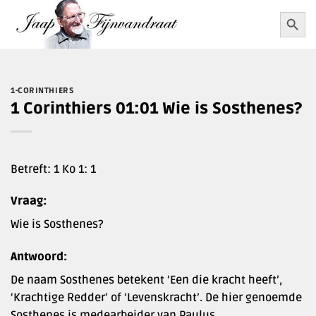
Ga
Zoekkn
Zoek
naar:
naar
inhoud
1-CORINTHIERS
1 Corinthiers 01:01 Wie is Sosthenes?
Betreft: 1 Ko 1: 1
Vraag:
Wie is Sosthenes?
Antwoord:
De naam Sosthenes betekent ‘Een die kracht heeft’,
‘Krachtige Redder’ of ‘Levenskracht’. De hier genoemde
Sosthenes is medearbeider van Paulus.