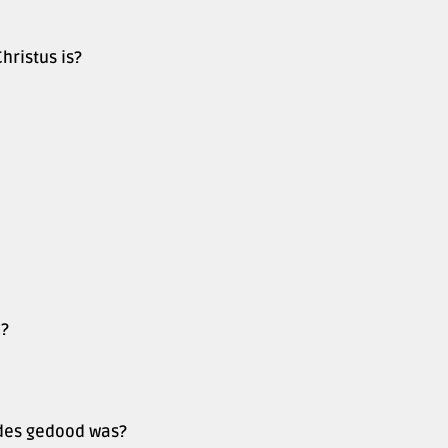
hristus is?
m?
odes gedood was?