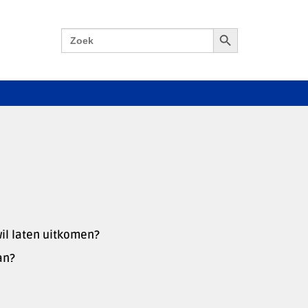
Zoekknop
Zoek
naar:
wil laten uitkomen?
an?