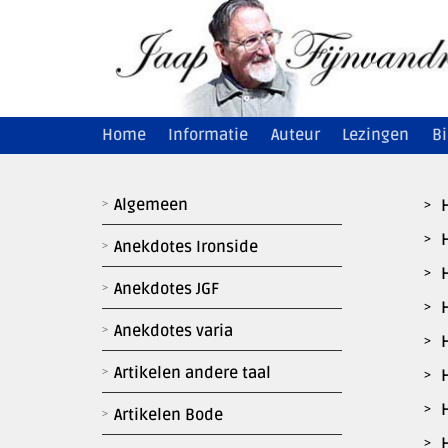
Ga
naar
inhoud
Home
Informatie
Auteur
Lezingen
Bi
Algemeen
Anekdotes Ironside
Anekdotes JGF
Anekdotes varia
Artikelen andere taal
Artikelen Bode