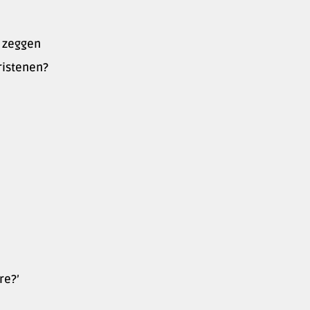
e zeggen
ristenen?
re?’