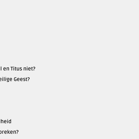
en Titus niet?
eilige Geest?
dheid
spreken?