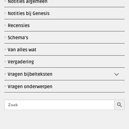
Notities algemeen
Notities bij Genesis
Recensies
Schema’s
Van alles wat
Vergadering
Vragen bijbelteksten
Vragen onderwerpen
Zoekk
Zoek
naar: