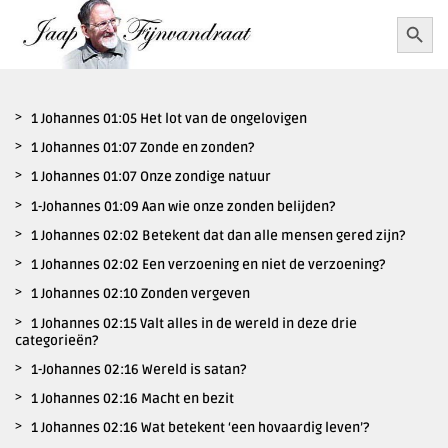
Ga
Zoekkn
Zoek
naar:
naar
inhoud
1 Johannes 01:05 Het lot van de ongelovigen
1 Johannes 01:07 Zonde en zonden?
1 Johannes 01:07 Onze zondige natuur
1-Johannes 01:09 Aan wie onze zonden belijden?
1 Johannes 02:02 Betekent dat dan alle mensen gered zijn?
1 Johannes 02:02 Een verzoening en niet de verzoening?
1 Johannes 02:10 Zonden vergeven
1 Johannes 02:15 Valt alles in de wereld in deze drie
categorieën?
1-Johannes 02:16 Wereld is satan?
1 Johannes 02:16 Macht en bezit
1 Johannes 02:16 Wat betekent ‘een hovaardig leven’?