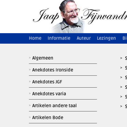
Ga
naar
inhoud
Home
Informatie
Auteur
Lezingen
Bi
Algemeen
Anekdotes Ironside
Anekdotes JGF
Anekdotes varia
Artikelen andere taal
Artikelen Bode