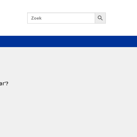
Zoekknop
Zoek
naar:
ar’?