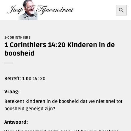
Ga
Zoekkn
Zoek
naar:
naar
inhoud
1-CORINTHIERS
1 Corinthiers 14:20 Kinderen in de
boosheid
Betreft: 1 Ko 14: 20
Vraag:
Betekent kinderen in de boosheid dat we niet snel tot
boosheid geneigd zijn?
Antwoord: