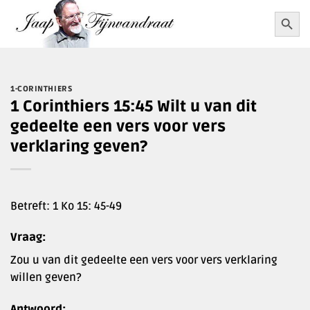
Ga
Zoekkn
Zoek
naar:
naar
inhoud
1-CORINTHIERS
1 Corinthiers 15:45 Wilt u van dit
gedeelte een vers voor vers
verklaring geven?
Betreft: 1 Ko 15: 45-49
Vraag:
Zou u van dit gedeelte een vers voor vers verklaring
willen geven?
Antwoord: