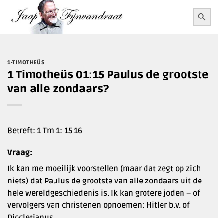
Ga
Zoekkn
Zoek
naar:
naar
inhoud
1-TIMOTHEÜS
1 Timotheüs 01:15 Paulus de grootste
van alle zondaars?
Betreft: 1 Tm 1: 15,16
Vraag:
Ik kan me moeilijk voorstellen (maar dat zegt op zich
niets) dat Paulus de grootste van alle zondaars uit de
hele wereldgeschiedenis is. Ik kan grotere joden – of
vervolgers van christenen opnoemen: Hitler b.v. of
Diocletianus.