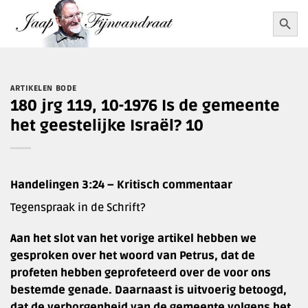
Ga
Zoekkn
Zoek
naar:
naar
inhoud
ARTIKELEN BODE
180 jrg 119, 10-1976 Is de gemeente
het geestelijke Israël? 10
Handelingen 3:24 – Kritisch commentaar
Tegenspraak in de Schrift?
Aan het slot van het vorige artikel hebben we
gesproken over het woord van Petrus, dat de
profeten hebben geprofeteerd over de voor ons
bestemde genade. Daarnaast is uitvoerig betoogd,
dat de verborgenheid van de gemeente volgens het