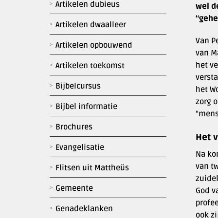
Artikelen dubieus
wel d
“gehe
Artikelen dwaalleer
Van Pe
Artikelen opbouwend
van Ma
het v
Artikelen toekomst
versta
Bijbelcursus
het W
zorg o
Bijbel informatie
“mens
Brochures
Het 
Evangelisatie
Na kon
van tw
Flitsen uit Mattheüs
zuidel
Gemeente
God v
profee
Genadeklanken
ook z