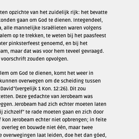
en opzichte van het zuidelijk rijk: het bevatte
konden gaan om God te dienen. Integendeel,
, alle mannelijke Israëlieten waren volgens
zalem op te trekken, te weten bij het paasfeest
ater pinksterfeest genoemd, en bij het
obeam, maar dat was voor hem teveel gevraagd.
 voorschrift zouden opvolgen.
uzalem om God te dienen, komt het weer in
n kunnen overwegen om de scheiding tussen
avid”(vergelijk 1 Kon. 12:26). Dit zou
zetten. Deze gedachte van Jerobeam was
zeggen. Jerobeam had zich echter moeten laten
bij zichzelf” te rade moeten gaan en zich door
 kon Jerobeam echter niet opbrengen; in feite
jk overleg en bouwde niet één, maar twee
jke overwegingen laat leiden, doe het dan góed,