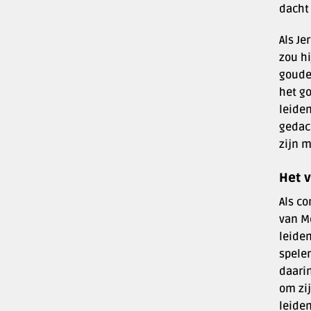
dacht
Als Je
zou hi
gouden
het go
leide
gedac
zijn 
Het 
Als c
van M
leide
spele
daarin
om zij
leiden