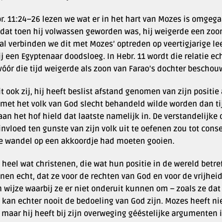
r. 11:24–26 lezen we wat er in het hart van Mozes is omgeg
, dat toen hij volwassen geworden was, hij weigerde een zo
l verbinden we dit met Mozes’ optreden op veertigjarige lee
j een Egyptenaar doodsloeg. In Hebr. 11 wordt die relatie ec
 vóór die tijd weigerde als zoon van Farao’s dochter bescho
t ook zij, hij heeft beslist afstand genomen van zijn positie 
 met het volk van God slecht behandeld wilde worden dan tij
aan het hof hield dat laatste namelijk in. De verstandelijke
invloed ten gunste van zijn volk uit te oefenen zou tot co
ge wandel op een akkoordje had moeten gooien.
n heel wat christenen, die wat hun positie in de wereld betre
nen echt, dat ze voor de rechten van God en voor de vrijhe
 wijze waarbij ze er niet onderuit kunnen om – zoals ze da
 kan echter nooit de bedoeling van God zijn. Mozes heeft ni
 maar hij heeft bij zijn overweging gééstelijke argumenten i