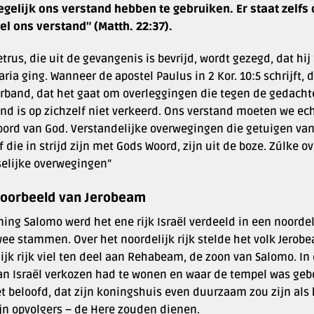
egelijk ons verstand hebben te gebruiken. Er staat zelfs
el ons verstand” (Matth. 22:37).
trus, die uit de gevangenis is bevrijd, wordt gezegd, dat hij
ria ging. Wanneer de apostel Paulus in 2 Kor. 10:5 schrijft, d
erband, dat het gaat om overleggingen die tegen de gedacht
nd is op zichzelf niet verkeerd. Ons verstand moeten we ech
oord van God. Verstandelijke overwegingen die getuigen van
f die in strijd zijn met Gods Woord, zijn uit de boze. Zúlke
elijke overwegingen”
voorbeeld van Jerobeam
ing Salomo werd het ene rijk Israël verdeeld in een noordeli
ee stammen. Over het noordelijk rijk stelde het volk Jerob
ijk rijk viel ten deel aan Rehabeam, de zoon van Salomo. In d
an Israël verkozen had te wonen en waar de tempel was ge
t beloofd, dat zijn koningshuis even duurzaam zou zijn als 
ijn opvolgers – de Here zouden dienen.