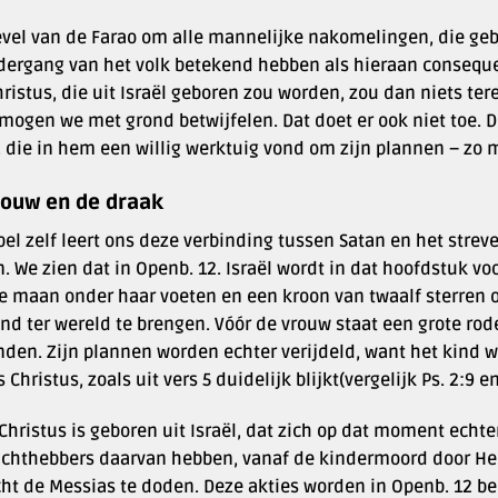
evel van de Farao om alle mannelijke nakomelingen, die geb
dergang van het volk betekend hebben als hieraan consequen
ristus, die uit Israël geboren zou worden, zou dan niets te
mogen we met grond betwijfelen. Dat doet er ook niet toe. D
 die in hem een willig werktuig vond om zijn plannen – zo m
rouw en de draak
bel zelf leert ons deze verbinding tussen Satan en het str
. We zien dat in Openb. 12. Israël wordt in dat hoofdstuk v
e maan onder haar voeten en een kroon van twaalf sterren o
nd ter wereld te brengen. Vóór de vrouw staat een grote rode
nden. Zijn plannen worden echter verijdeld, want het kind w
s Christus, zoals uit vers 5 duidelijk blijkt(vergelijk Ps. 2:9 e
Christus is geboren uit Israël, dat zich op dat moment echt
chthebbers daarvan hebben, vanaf de kindermoord door Hero
cht de Messias te doden. Deze akties worden in Openb. 12 