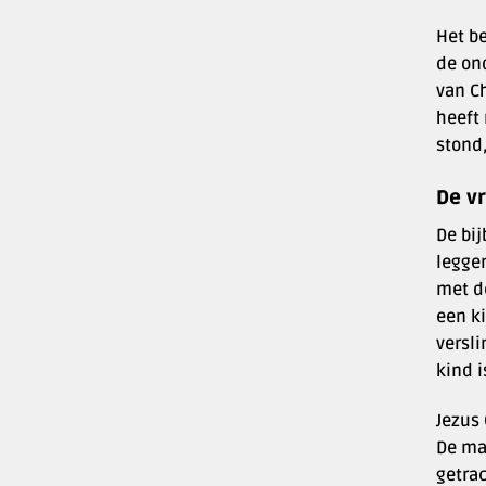
Het b
de on
van Ch
heeft 
stond,
De v
De bij
leggen
met d
een ki
versli
kind i
Jezus 
De ma
getra