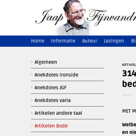
Ga
naar
inhoud
Home
Informatie
Auteur
Lezingen
Bi
Algemeen
ARTIKE
314
Anekdotes Ironside
bed
Anekdotes JGF
Anekdotes varia
MET M
Artikelen andere taal
Welbe
Artikelen Bode
en ni