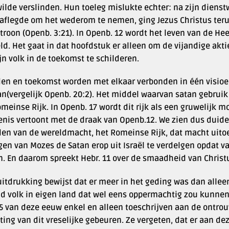
ilde verslinden. Hun toeleg mislukte echter: na zijn dienstw
aflegde om het wederom te nemen, ging Jezus Christus terug
troon (Openb. 3:21). In Openb. 12 wordt het leven van de Hee
d. Het gaat in dat hoofdstuk er alleen om de vijandige akti
jn volk in de toekomst te schilderen.
den en toekomst worden met elkaar verbonden in één visioen
an(vergelijk Openb. 20:2). Het middel waarvan satan gebruik
meinse Rijk. In Openb. 17 wordt dit rijk als een gruwelijk 
enis vertoont met de draak van Openb.12. We zien dus duide
den van de wereldmacht, het Romeinse Rijk, dat macht uitoef
en van Mozes de Satan erop uit Israël te verdelgen opdat va
. En daarom spreekt Hebr. 11 over de smaadheid van Christ
itdrukking bewijst dat er meer in het geding was dan allee
d volk in eigen land dat wel eens oppermachtig zou kunnen 
45 van deze eeuw enkel en alleen toeschrijven aan de ontro
ting van dit vreselijke gebeuren. Ze vergeten, dat er aan de