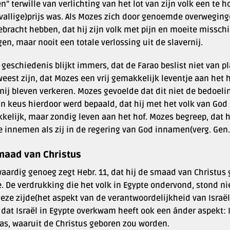
” terwille van verlichting van het lot van zijn volk een te 
vallige)prijs was. Als Mozes zich door genoemde overweging
bracht hebben, dat hij zijn volk met pijn en moeite missch
en, maar nooit een totale verlossing uit de slavernij.
 geschiedenis blijkt immers, dat de Farao beslist niet van pla
eest zijn, dat Mozes een vrij gemakkelijk leventje aan het h
nij bleven verkeren. Mozes gevoelde dat dit niet de bedoeli
ijn keus hierdoor werd bepaald, dat hij met het volk van Go
elijk, maar zondig leven aan het hof. Mozes begreep, dat hi
e innemen als zij in de regering van God innamen(verg. Gen.
maad van Christus
aardig genoeg zegt Hebr. 11, dat hij de smaad van Christus 
. De verdrukking die het volk in Egypte ondervond, stond ni
eze zijde(het aspekt van de verantwoordelijkheid van Israël)
 dat Israël in Egypte overkwam heeft ook een ánder aspekt: 
as, waaruit de Christus geboren zou worden.