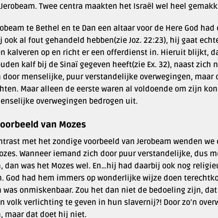
 Jerobeam. Twee centra maakten het Israël wel heel gemakkel
robeam te Bethel en te Dan een altaar voor de Here God had o
j ook al fout gehandeld hebben(zie Joz. 22:23), hij gaat echt
 kalveren op en richt er een offerdienst in. Hieruit blijkt, 
uden kalf bij de Sinaï gegeven heeft(zie Ex. 32), naast zich 
n door menselijke, puur verstandelijke overwegingen, maar o
hten. Maar alleen de eerste waren al voldoende om zijn kon
menselijke overwegingen bedrogen uit.
voorbeeld van Mozes
ontrast met het zondige voorbeeld van Jerobeam wenden we 
ozes. Wanneer iemand zich door puur verstandelijke, dus 
n, dan was het Mozes wel. En…hij had daarbij ook nog religi
n. God had hem immers op wonderlijke wijze doen terechtko
 was onmiskenbaar. Zou het dan niet de bedoeling zijn, dat h
n volk verlichting te geven in hun slavernij?! Door zo’n ov
, maar dat doet hij niet.