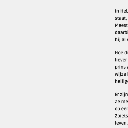
In Heb
staat
Meesta
daarbi
hij al
Hoe di
liever
prins 
wijze 
heili
Er zij
Ze me
op een
Zoiets
leven,