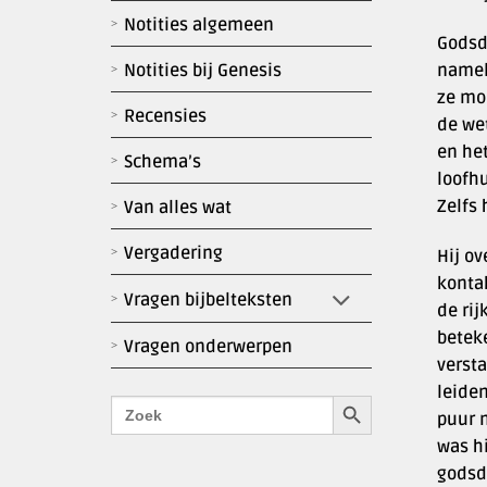
Notities algemeen
Godsdi
namel
Notities bij Genesis
ze mo
Recensies
de wet
en het
Schema’s
loofhu
Zelfs
Van alles wat
Vergadering
Hij ov
konta
Vragen bijbelteksten
de rij
betek
Vragen onderwerpen
verst
leiden
Zoekknop
Zoek
naar:
puur 
was hi
godsdi