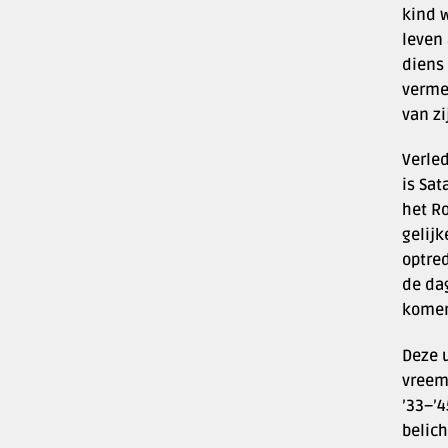
kind w
leven 
diens 
vermel
van zi
Verle
is Sat
het Ro
gelijk
optre
de dag
komen
Deze u
vreem
’33–’
belich