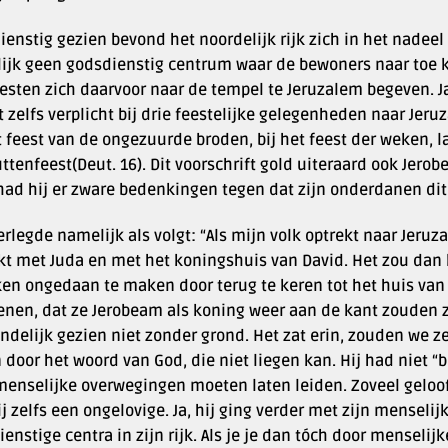
enstig gezien bevond het noordelijk rijk zich in het nadeel t
ijk geen godsdienstig centrum waar de bewoners naar toe 
esten zich daarvoor naar de tempel te Jeruzalem begeven. Ja
 zelfs verplicht bij drie feestelijke gelegenheden naar Jeru
 feest van de ongezuurde broden, bij het feest der weken, l
ttenfeest(Deut. 16). Dit voorschrift gold uiteraard ook Jer
 had hij er zware bedenkingen tegen dat zijn onderdanen dit
erlegde namelijk als volgt: “Als mijn volk optrekt naar Jer
kt met Juda en met het koningshuis van David. Het zou da
ken ongedaan te maken door terug te keren tot het huis van D
enen, dat ze Jerobeam als koning weer aan de kant zouden 
andelijk gezien niet zonder grond. Het zat erin, zouden we 
 door het woord van God, die niet liegen kan. Hij had niet “
menselijke overwegingen moeten laten leiden. Zoveel geloof
j zelfs een ongelovige. Ja, hij ging verder met zijn menseli
enstige centra in zijn rijk. Als je je dan tóch door menseli