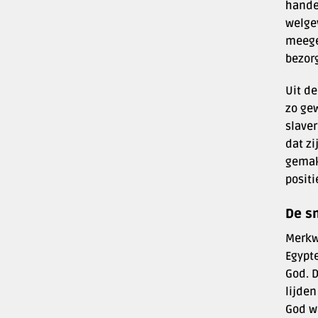
handen
welge
meege
bezorg
Uit de
zo gew
slaver
dat z
gemakk
positi
De s
Merkw
Egypte
God. D
lijden
God w