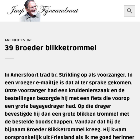
Ga
Zoekkn
Zoek
naar:
naar
inhoud
ANEKDOTES JGF
39 Broeder blikketrommel
In Amersfoort trad br. Strikling op als voorzanger. In
een vroeger e-mailtje is dat al ter sprake gekomen.
Onze voorzanger had een kruidenierszaak en de
bestellingen bezorgde hij met een fiets die voorop
een grote bagagedrager had. Op die drager
bevestigde hij dan een grote blikken trommel met
de bestelde boodschappen. Vandaar dat hij de
bijnaam Broeder Blikketrommel kreeg. Hij kwam
oorspronkelijk uit Friesland als ik me goed herinner