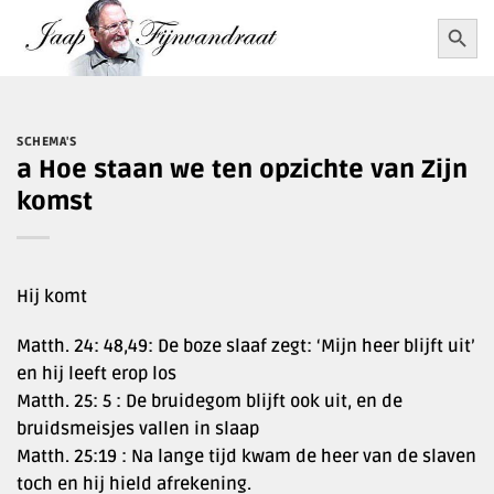
Ga
Zoekkn
Zoek
naar:
naar
inhoud
SCHEMA'S
a Hoe staan we ten opzichte van Zijn
komst
Hij komt
Matth. 24: 48,49: De boze slaaf zegt: ‘Mijn heer blijft uit’
en hij leeft erop los
Matth. 25: 5 : De bruidegom blijft ook uit, en de
bruidsmeisjes vallen in slaap
Matth. 25:19 : Na lange tijd kwam de heer van de slaven
toch en hij hield afrekening.