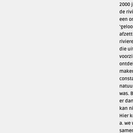
2000 j
de riv
een on
‘geloo
afzet
rivier
die ui
voorz
ontdek
maken
const
natuur
was. 
er dan
kan n
Hier 
a. we 
samen