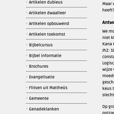
Artikelen dubieus
Maar v
heeft
Artikelen dwaalleer
Antw
Artikelen opbouwend
We mo
Artikelen toekomst
niet k
Kana t
Bijbelcursus
Jh2: 1
Bijbel informatie
const
Logisc
Brochures
wijze
moedwi
Evangelisatie
gesch
Flitsen uit Mattheüs
keus 
slecht
Gemeente
Op gr
Genadeklanken
ontzag