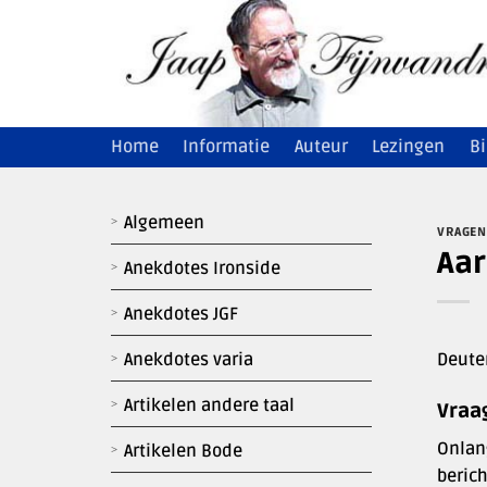
Ga
naar
inhoud
Home
Informatie
Auteur
Lezingen
Bi
Algemeen
VRAGEN
Aar
Anekdotes Ironside
Anekdotes JGF
Deut
Anekdotes varia
Artikelen andere taal
Vraa
Onlan
Artikelen Bode
berich