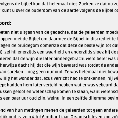
olgens de bijbel kan dat helemaal niet. Zoeken ze dat nu zo
? Kunt u over de ouderdom van de aarde volgens de Bijbel 
oord
:
eten niet uitgaan van de gedachte, dat de geleerden moe
loppen met de Bijbel om daarmee de Bijbel in discrediet te 
egen de bruidegom opmerkte dat deze de beste wijn tot dat o
0), zei hij enerzijds een waarheid en anderzijds sloeg hij de
ateren dat de wijn die later binnengebracht werd beter was
herwijze dacht hij dat die wijn bewaard was totdat de ander
 van spreken – nog geen uur oud. Ze was helemaal niet bewa
llig het wonder dat Jezus verricht had te ontkennen, hij wis
ept hadden hem later verteld hebben wat er was gebeurd da
tussen geloof en wetenschap komen te staan, want wetenscha
s een paar uur oud zijn. Welnu, in een zelfde dilemma bevi
ond van hun metingen menen de geleerden tot geen andere
lijk oud is, zo’n 4 tot 6 miljard jaar. Organisch leven zou zo