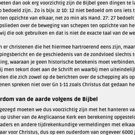
ten dan ook erg voorzichtig zijn de Bijbel geen dingen te lat
o bedoeld zijn.. Zo is bijv. Jz 10: 12 niet bedoeld om ons iet
ten opzichte van elkaar, net zo min als Hand. 27: 27 bedoelt
pslieden over de beweging van schepen ten opzichte van het 
wij die ook gebruiken en dat is niet de exacte taal van de w
n er christenen die het hiermee hartroerend eens zijn, maar
pingsbericht en de geschiedenis van de zondvloed slechts t
ing, waaraan je geen historische betekenis moet verbinden.
j men tekort doet aan de Schrift en waarbij men uiteindelijk
elen die zich zowel op de berichten over de schepping als o
enen spreken niet over Gn 1-11 zoals Christus dat gedaan he
rdom van de aarde volgens de Bijbel
 gezegd moeten we dus voorzichtig zijn met het hanteren van
hop Usher van de Anglicaanse Kerk een berekening opgesteld
vaders en andere tijdrekenkundige vermeldingen met elkaar 
jaar voor Christus, dus op een ouderdom van ongeveer 6000 j