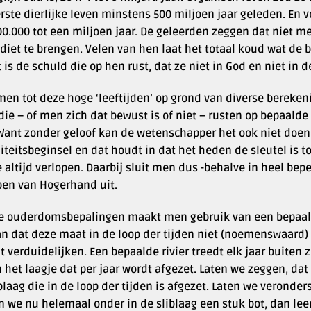
erste dierlijke leven minstens 500 miljoen jaar geleden. E
0.000 tot een miljoen jaar. De geleerden zeggen dat niet me
diet te brengen. Velen van hen laat het totaal koud wat de bi
 is de schuld die op hen rust, dat ze niet in God en niet in d
en tot deze hoge ‘leeftijden’ op grond van diverse berekenin
ie – of men zich dat bewust is of niet – rusten op bepaalde
. Want zonder geloof kan de wetenschapper het ook niet doe
iteitsbeginsel en dat houdt in dat het heden de sleutel is t
e altijd verlopen. Daarbij sluit men dus -behalve in heel bep
jpen van Hogerhand uit.
lle ouderdomsbepalingen maakt men gebruik van een bepaal
an dat deze maat in de loop der tijden niet (noemenswaard)
t verduidelijken. Een bepaalde rivier treedt elk jaar buiten z
het laagje dat per jaar wordt afgezet. Laten we zeggen, dat
blaag die in de loop der tijden is afgezet. Laten we veronde
n we nu helemaal onder in de sliblaag een stuk bot, dan lee