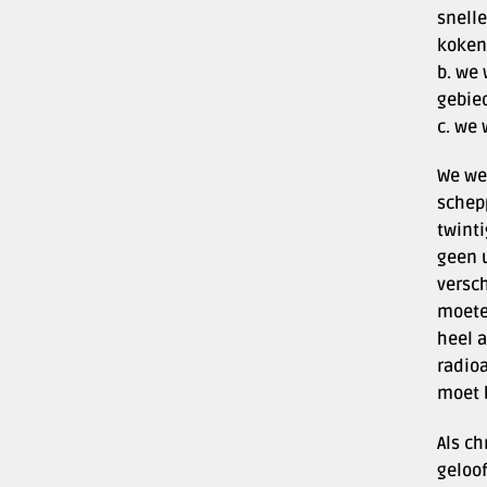
snelle
koken
b. we
gebie
c. we
We we
schep
twinti
geen 
versch
moete
heel 
radio
moet b
Als c
geloo