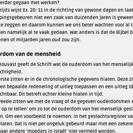
verder gegaan met werken?
ijds wijst Ex. 20: 11 in de richting van gewone dagen en laat 
pingsgebeuren niet een zaak van duizenden jaren is geweest
te zeggen en daarom kunnen we ons beter wachten voor al te 
en namelijk al te vaak gedaan. Wat anders is dat de Bijbel b
nen of miljarden jaren oud zou zijn.
rdom van de mensheid
ouvast geeft de Schrift wat de ouderdom van het menselijk 
chtigheid.
rste zitten er in de chronologische gegevens hiaten. Deze z
en bepaalde redenering of uitleg toepassen en een uitleg (da
htbaar. Dit betreft echter kleine hiaten in tijd.
weede zitten we met de vraag of de gegeven ouderdommen en
r op te tellen’ om zo tot de ouderdom van het menselijk ges
n. Om een voorbeeld te noemen: in het geslachtsregister van
aten. Dat is niet per ongeluk gebeurd maar met een zekere 
aar andere ‘moeders in Israël’ niet vermeld worden.