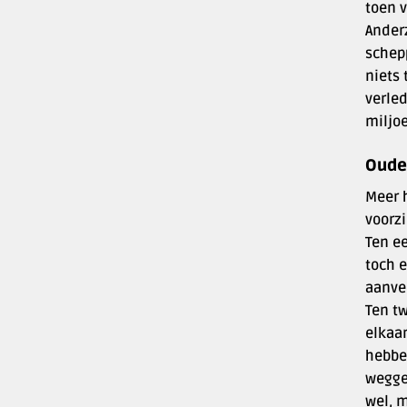
toen 
Anderz
schep
niets 
verled
miljoe
Oude
Meer h
voorzi
Ten ee
toch e
aanvec
Ten t
elkaa
hebbe
weggel
wel, m