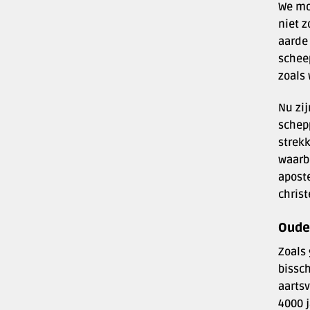
We moe
niet z
aarde 
schee
zoals 
Nu zij
schep
strekk
waarbi
apost
christ
Oude
Zoals
bissc
aarts
4000 