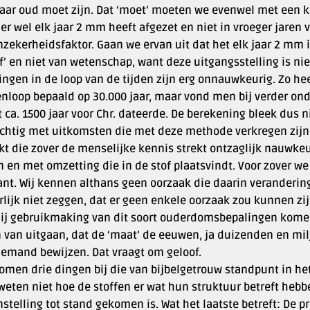
aar oud moet zijn. Dat ‘moet’ moeten we evenwel met een ko
ier wel elk jaar 2 mm heeft afgezet en niet in vroeger jaren 
zekerheidsfaktor. Gaan we ervan uit dat het elk jaar 2 mm i
f’ en niet van wetenschap, want deze uitgangsstelling is ni
tingen in de loop van de tijden zijn erg onnauwkeurig. Zo 
enloop bepaald op 30.000 jaar, maar vond men bij verder ond
t ca. 1500 jaar voor Chr. dateerde. De berekening bleek dus 
ichtig met uitkomsten die met deze methode verkregen zij
t die zover de menselijke kennis strekt ontzaglijk nauwkeur
 en met omzetting die in de stof plaatsvindt. Voor zover we
ant. Wij kennen althans geen oorzaak die daarin veranderin
lijk niet zeggen, dat er geen enkele oorzaak zou kunnen zijn
Bij gebruikmaking van dit soort ouderdomsbepalingen komen 
 van uitgaan, dat de ‘maat’ de eeuwen, ja duizenden en milj
iemand bewijzen. Dat vraagt om geloof.
komen drie dingen bij die van bijbelgetrouw standpunt in h
weten niet hoe de stoffen er wat hun struktuur betreft hebb
stelling tot stand gekomen is. Wat het laatste betreft: De 