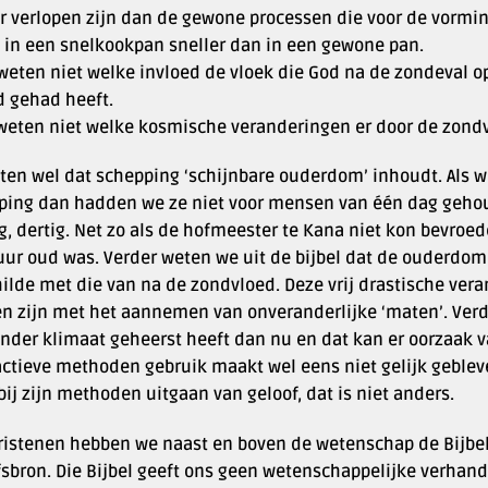
r verlopen zijn dan de gewone processen die voor de vormin
 in een snelkookpan sneller dan in een gewone pan.
 weten niet welke invloed de vloek die God na de zondeval 
d gehad heeft.
 weten niet welke kosmische veranderingen er door de zondv
ten wel dat schepping ‘schijnbare ouderdom’ inhoudt. Als
ping dan hadden we ze niet voor mensen van één dag gehoud
g, dertig. Net zo als de hofmeester te Kana niet kon bevroed
uur oud was. Verder weten we uit de bijbel dat de ouderdom
ilde met die van na de zondvloed. Deze vrij drastische vera
n zijn met het aannemen van onveranderlijke ‘maten’. Verde
ander klimaat geheerst heeft dan nu en dat kan er oorzaak v
actieve methoden gebruik maakt wel eens niet gelijk geble
ij zijn methoden uitgaan van geloof, dat is niet anders.
hristenen hebben we naast en boven de wetenschap de Bijbel
fsbron. Die Bijbel geeft ons geen wetenschappelijke verhand