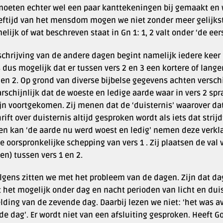
moeten echter wel een paar kanttekeningen bij gemaakt en 
eeftijd van het mensdom mogen we niet zonder meer gelijkste
elijk of wat beschreven staat in Gn 1: 1, 2 valt onder ‘de eer
chrijving van de andere dagen begint namelijk iedere keer 
s dus mogelijk dat er tussen vers 2 en 3 een kortere of langer
 en 2. Op grond van diverse bijbelse gegevens achten versch
schijnlijk dat de woeste en ledige aarde waar in vers 2 spr
jn voortgekomen. Zij menen dat de ‘duisternis’ waarover dat
rift over duisternis altijd gesproken wordt als iets dat stri
en kan ‘de aarde nu werd woest en ledig’ nemen deze verkla
e oorspronkelijke schepping van vers 1 . Zij plaatsen de va
en) tussen vers 1 en 2.
lgens zitten we met het probleem van de dagen. Zijn dat dag
het mogelijk onder dag en nacht perioden van licht en duist
lding van de zevende dag. Daarbij lezen we niet: ‘het was
e dag’. Er wordt niet van een afsluiting gesproken. Heeft Go