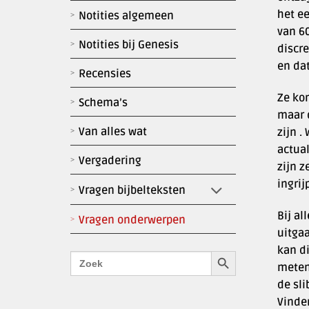
het e
Notities algemeen
van 60
Notities bij Genesis
discre
en dat
Recensies
Ze kom
Schema’s
maar d
Van alles wat
zijn 
actual
Vergadering
zijn z
ingri
Vragen bijbelteksten
Bij a
Vragen onderwerpen
uitga
kan di
Zoekknop
Zoek
naar:
meten 
de sli
Vinde