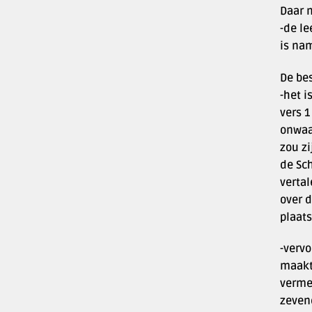
Daar 
-de l
is nam
De bes
-het i
vers 1
onwaar
zou zi
de Sch
vertal
over d
plaats
-vervo
maakt 
verme
zevend