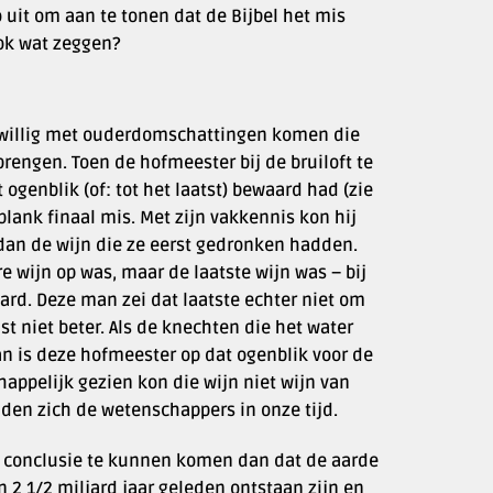
 uit om aan te tonen dat de Bijbel het mis
ook wat zeggen?
dwillig met ouderdomschattingen komen die
brengen. Toen de hofmeester bij de bruiloft te
genblik (of: tot het laatst) bewaard had (zie
 plank finaal mis. Met zijn vakkennis kon hij
 dan de wijn die ze eerst gedronken hadden.
e wijn op was, maar de laatste wijn was – bij
ard. Deze man zei dat laatste echter niet om
t niet beter. Als de knechten die het water
n is deze hofmeester op dat ogenblik voor de
ppelijk gezien kon die wijn niet wijn van
nden zich de wetenschappers in onze tijd.
 conclusie te kunnen komen dan dat de aarde
’n 2 1/2 miljard jaar geleden ontstaan zijn en