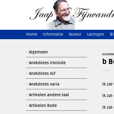
Ga
naar
inhoud
Home
Informatie
Auteur
Lezingen
Bi
Algemeen
SCHEMA
b B
Anekdotes Ironside
Anekdotes JGF
Ik zal
Anekdotes varia
Artikelen andere taal
Ik zal
Artikelen Bode
Ik za