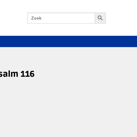
Zoekknop
Zoek
naar:
Psalm 116