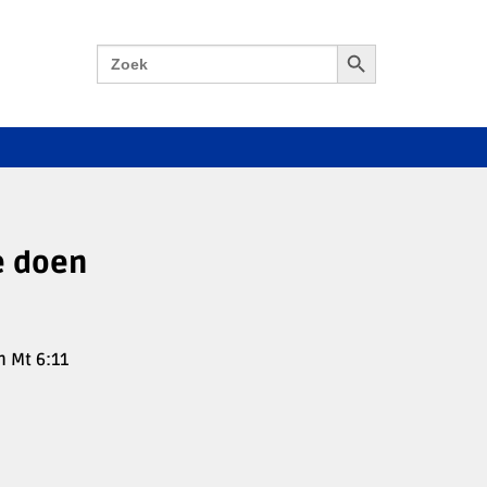
Zoekknop
Zoek
naar:
e doen
n Mt 6:11