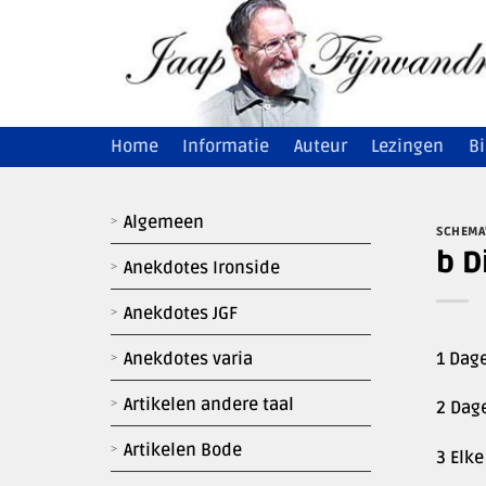
Ga
naar
inhoud
Home
Informatie
Auteur
Lezingen
Bi
Algemeen
SCHEMA
b D
Anekdotes Ironside
Anekdotes JGF
1 Dage
Anekdotes varia
Artikelen andere taal
2 Dage
Artikelen Bode
3 Elke