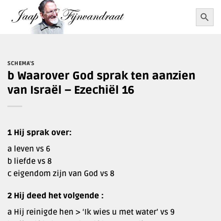
Ga
Zoekkn
Zoek
naar:
naar
inhoud
SCHEMA'S
b Waarover God sprak ten aanzien
van Israël – Ezechiël 16
1 Hij sprak over:
a leven vs 6
b liefde vs 8
c eigendom zijn van God vs 8
2 Hij deed het volgende :
a Hij reinigde hen > ‘Ik wies u met water’ vs 9