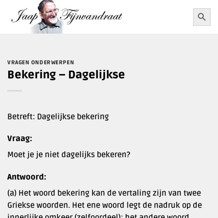
Ga
Zoekkn
Zoek
naar:
naar
inhoud
VRAGEN ONDERWERPEN
Bekering – Dagelijkse
Betreft: Dagelijkse bekering
Vraag:
Moet je je niet dagelijks bekeren?
Antwoord:
(a) Het woord bekering kan de vertaling zijn van twee
Griekse woorden. Het ene woord legt de nadruk op de
innerlijke omkeer (zelfoordeel); het andere woord