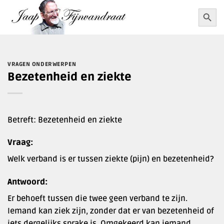
Ga
Zoekkn
Zoek
naar:
naar
inhoud
VRAGEN ONDERWERPEN
Bezetenheid en ziekte
Betreft: Bezetenheid en ziekte
Vraag:
Welk verband is er tussen ziekte (pijn) en bezetenheid?
Antwoord:
Er behoeft tussen die twee geen verband te zijn.
Iemand kan ziek zijn, zonder dat er van bezetenheid of
iets dergelijks sprake is. Omgekeerd kan iemand