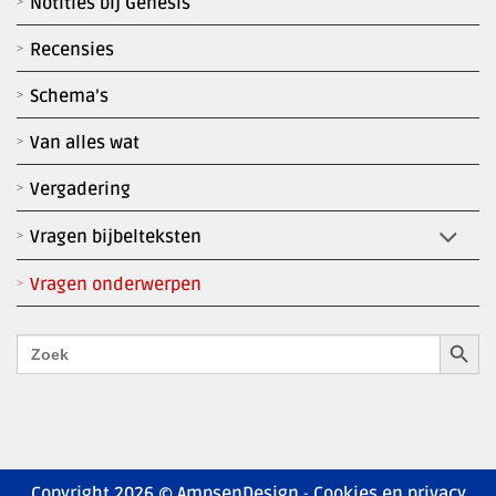
Notities bij Genesis
Recensies
Schema’s
Van alles wat
Vergadering
Vragen bijbelteksten
Vragen onderwerpen
Zoekk
Zoek
naar:
Copyright 2026 © AmpsenDesign
Cookies en privacy
-