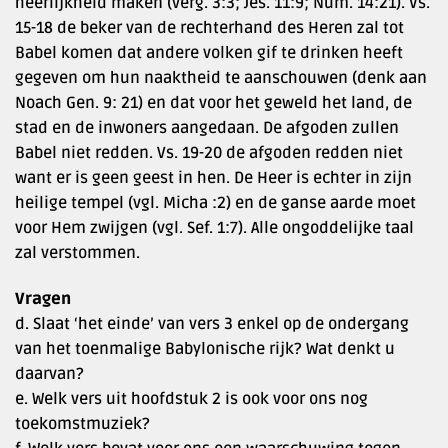
heerlijkheid maken (verg. 3:3; Jes. 11:9; Num. 14:21). Vs.
15-18 de beker van de rechterhand des Heren zal tot
Babel komen dat andere volken gif te drinken heeft
gegeven om hun naaktheid te aanschouwen (denk aan
Noach Gen. 9: 21) en dat voor het geweld het land, de
stad en de inwoners aangedaan. De afgoden zullen
Babel niet redden. Vs. 19-20 de afgoden redden niet
want er is geen geest in hen. De Heer is echter in zijn
heilige tempel (vgl. Micha :2) en de ganse aarde moet
voor Hem zwijgen (vgl. Sef. 1:7). Alle ongoddelijke taal
zal verstommen.
Vragen
d. Slaat ‘het einde’ van vers 3 enkel op de ondergang
van het toenmalige Babylonische rijk? Wat denkt u
daarvan?
e. Welk vers uit hoofdstuk 2 is ook voor ons nog
toekomstmuziek?