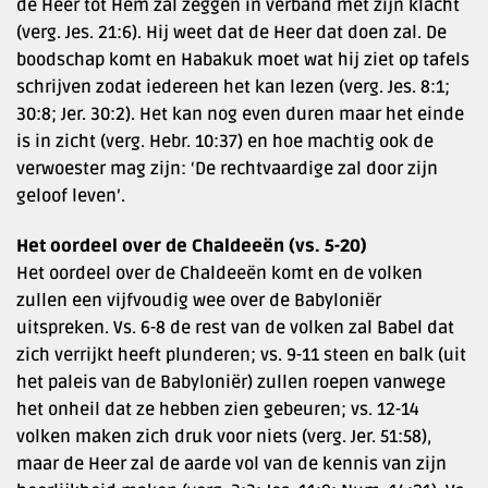
de Heer tot Hem zal zeggen in verband met zijn klacht
(verg. Jes. 21:6). Hij weet dat de Heer dat doen zal. De
boodschap komt en Habakuk moet wat hij ziet op tafels
schrijven zodat iedereen het kan lezen (verg. Jes. 8:1;
30:8; Jer. 30:2). Het kan nog even duren maar het einde
is in zicht (verg. Hebr. 10:37) en hoe machtig ook de
verwoester mag zijn: ‘De rechtvaardige zal door zijn
geloof leven’.
Het oordeel over de Chaldeeën (vs. 5-20)
Het oordeel over de Chaldeeën komt en de volken
zullen een vijfvoudig wee over de Babyloniër
uitspreken. Vs. 6-8 de rest van de volken zal Babel dat
zich verrijkt heeft plunderen; vs. 9-11 steen en balk (uit
het paleis van de Babyloniër) zullen roepen vanwege
het onheil dat ze hebben zien gebeuren; vs. 12-14
volken maken zich druk voor niets (verg. Jer. 51:58),
maar de Heer zal de aarde vol van de kennis van zijn