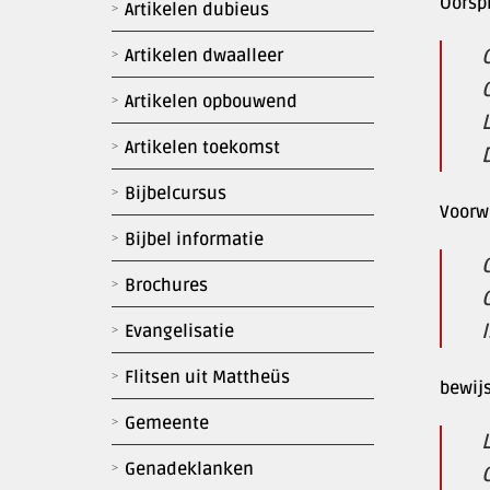
Oorspr
Artikelen dubieus
Artikelen dwaalleer
G
Artikelen opbouwend
L
Artikelen toekomst
Bijbelcursus
Voorwe
Bijbel informatie
Brochures
Evangelisatie
Flitsen uit Mattheüs
bewij
Gemeente
Genadeklanken