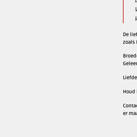
De lie
zoals 
Broede
Geleer
Liefde
Houd i
Contac
er maa