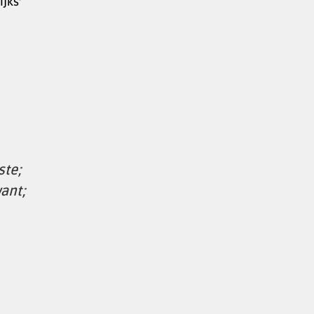
ijks’
ste;
want;