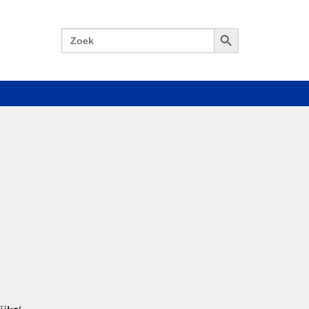
Zoekknop
Zoek
naar: