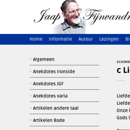
Ga
naar
inhoud
Home
Informatie
Auteur
Lezingen
Bi
Algemeen
SCHEMA
c L
Anekdotes Ironside
Anekdotes JGF
Liefd
Anekdotes varia
Liefd
Artikelen andere taal
Onze 
Gods l
Artikelen Bode