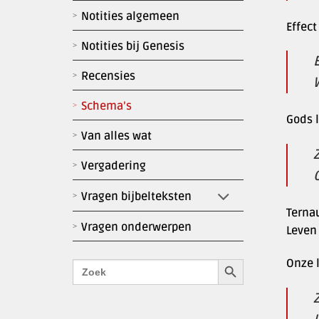
Notities algemeen
Effect
Notities bij Genesis
Recensies
Schema’s
Gods l
Van alles wat
Vergadering
Vragen bijbelteksten
Terna
Vragen onderwerpen
Leven 
Zoekknop
Onze l
Zoek
naar: