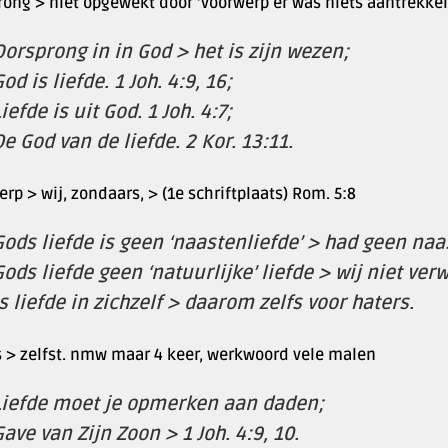
ong > niet opgewekt door ‘voorwerp er was niets aantrekkel
Oorsprong in in God > het is zijn wezen;
od is liefde. 1 Joh. 4:9, 16;
iefde is uit God. 1 Joh. 4:7;
De God van de liefde. 2 Kor. 13:11.
rp > wij, zondaars, > (1e schriftplaats) Rom. 5:8
Gods liefde is geen ‘naastenliefde’ > had geen naa
Gods liefde geen ‘natuurlijke’ liefde > wij niet ver
Is liefde in zichzelf > daarom zelfs voor haters.
s > zelfst. nmw maar 4 keer, werkwoord vele malen
Liefde moet je opmerken aan daden;
Gave van Zijn Zoon > 1 Joh. 4:9, 10.