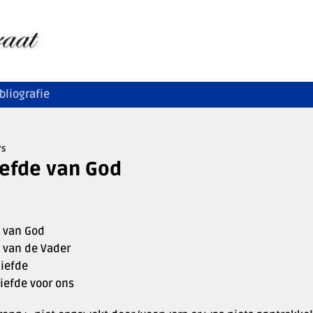
bliografie
'S
iefde van God
e van God
e van de Vader
liefde
iefde voor ons