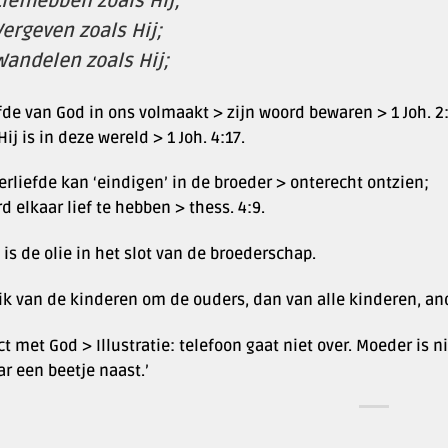
Liefhebben zoals Hij;
Vergeven zoals Hij;
Wandelen zoals Hij;
fde van God in ons volmaakt > zijn woord bewaren > 1 Joh. 2:5
Hij is in deze wereld > 1 Joh. 4:17.
rliefde kan ‘eindigen’ in de broeder > onterecht ontzien;
d elkaar lief te hebben > thess. 4:9.
 is de olie in het slot van de broederschap.
k van de kinderen om de ouders, dan van alle kinderen, and
t met God > Illustratie: telefoon gaat niet over. Moeder is n
r een beetje naast.’