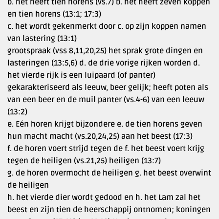
b. het heeft tien horens (vs.7) b. het heeft zeven koppen
en tien horens (13:1; 17:3)
c. het wordt gekenmerkt door c. op zijn koppen namen
van lastering (13:1)
grootspraak (vss 8,11,20,25) het sprak grote dingen en
lasteringen (13:5,6) d. de drie vorige rijken worden d.
het vierde rijk is een luipaard (of panter)
gekarakteriseerd als leeuw, beer gelijk; heeft poten als
van een beer en de muil panter (vs.4-6) van een leeuw
(13:2)
e. Eén horen krijgt bijzondere e. de tien horens geven
hun macht macht (vs.20,24,25) aan het beest (17:3)
f. de horen voert strijd tegen de f. het beest voert krijg
tegen de heiligen (vs.21,25) heiligen (13:7)
g. de horen overmocht de heiligen g. het beest overwint
de heiligen
h. het vierde dier wordt gedood en h. het Lam zal het
beest en zijn tien de heerschappij ontnomen; koningen