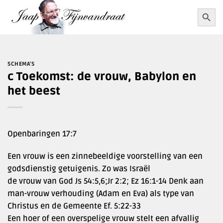
Ga
Zoekkn
Zoek
naar:
naar
inhoud
SCHEMA'S
c Toekomst: de vrouw, Babylon en
het beest
Openbaringen 17:7
Een vrouw is een zinnebeeldige voorstelling van een
godsdienstig getuigenis. Zo was Israël
de vrouw van God Js 54:5,6;Jr 2:2; Ez 16:1-14 Denk aan
man-vrouw verhouding (Adam en Eva) als type van
Christus en de Gemeente Ef. 5:22-33
Een hoer of een overspelige vrouw stelt een afvallig