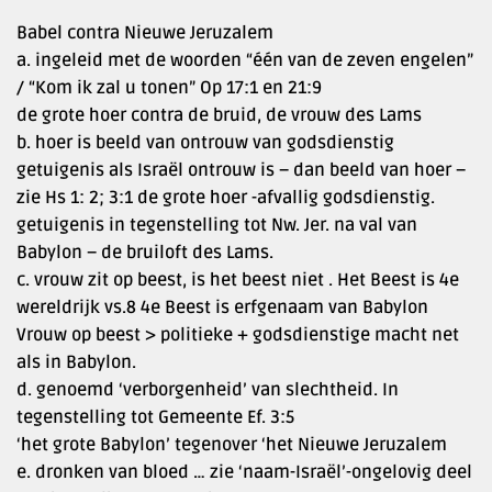
Babel contra Nieuwe Jeruzalem
a. ingeleid met de woorden “één van de zeven engelen”
/ “Kom ik zal u tonen” Op 17:1 en 21:9
de grote hoer contra de bruid, de vrouw des Lams
b. hoer is beeld van ontrouw van godsdienstig
getuigenis als Israël ontrouw is – dan beeld van hoer –
zie Hs 1: 2; 3:1 de grote hoer -afvallig godsdienstig.
getuigenis in tegenstelling tot Nw. Jer. na val van
Babylon – de bruiloft des Lams.
c. vrouw zit op beest, is het beest niet . Het Beest is 4e
wereldrijk vs.8 4e Beest is erfgenaam van Babylon
Vrouw op beest > politieke + godsdienstige macht net
als in Babylon.
d. genoemd ‘verborgenheid’ van slechtheid. In
tegenstelling tot Gemeente Ef. 3:5
‘het grote Babylon’ tegenover ‘het Nieuwe Jeruzalem
e. dronken van bloed … zie ‘naam-Israël’-ongelovig deel