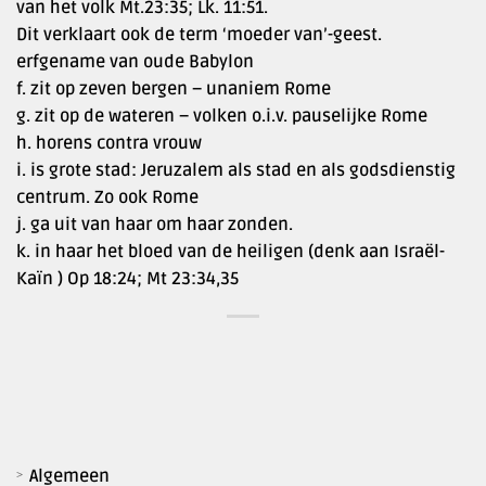
van het volk Mt.23:35; Lk. 11:51.
Dit verklaart ook de term ‘moeder van’-geest.
erfgename van oude Babylon
f. zit op zeven bergen – unaniem Rome
g. zit op de wateren – volken o.i.v. pauselijke Rome
h. horens contra vrouw
i. is grote stad: Jeruzalem als stad en als godsdienstig
centrum. Zo ook Rome
j. ga uit van haar om haar zonden.
k. in haar het bloed van de heiligen (denk aan Israël-
Kaïn ) Op 18:24; Mt 23:34,35
Algemeen