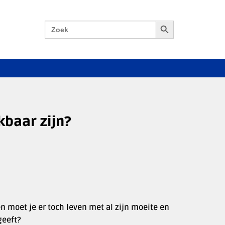
Zoekknop
Zoek
naar:
baar zijn?
 en moet je er toch leven met al zijn moeite en
geeft?