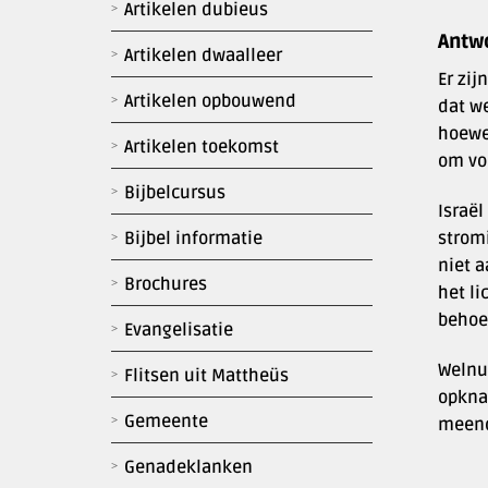
Artikelen dubieus
Antw
Artikelen dwaalleer
Er zij
Artikelen opbouwend
dat we
hoewel
Artikelen toekomst
om vo
Bijbelcursus
Israël
strom
Bijbel informatie
niet 
Brochures
het l
behoe
Evangelisatie
Welnu 
Flitsen uit Mattheüs
opkna
Gemeente
meend
Genadeklanken