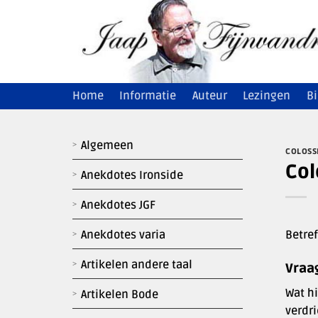
Ga
naar
inhoud
Home
Informatie
Auteur
Lezingen
Bi
Algemeen
COLOSS
Col
Anekdotes Ironside
Anekdotes JGF
Betref
Anekdotes varia
Artikelen andere taal
Vraa
Wat hi
Artikelen Bode
verdri