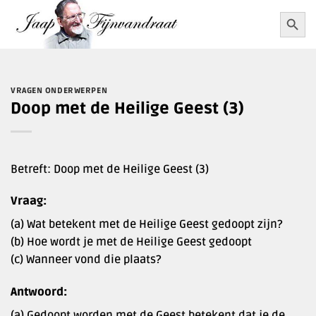
Ga
Zoekkn
Zoek
naar:
naar
inhoud
VRAGEN ONDERWERPEN
Doop met de Heilige Geest (3)
Betreft: Doop met de Heilige Geest (3)
Vraag:
(a) Wat betekent met de Heilige Geest gedoopt zijn?
(b) Hoe wordt je met de Heilige Geest gedoopt
(c) Wanneer vond die plaats?
Antwoord:
(a) Gedoopt worden met de Geest betekent dat je de