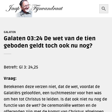
Ga
Zoekkn
Zoek
naar:
naar
inhoud
GALATEN
Galaten 03:24 De wet van de tien
geboden geldt toch ook nu nog?
Betreft: Gl 3: 24,25
Vraag:
Betekenen deze verzen niet, dat de wet, voordat de
Galatiërs geloofden, een tuchtmeester voor hen was
om hen tot Christus te leiden. Is dat ook niet nu nog de
functie van de wet? De ceremoniële wetten en de
offeranden zijn met de komst van Christus afgelopen,