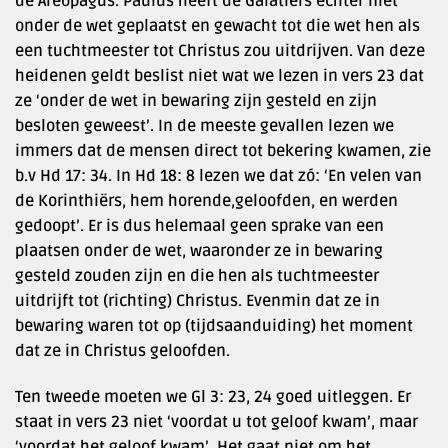
de Areopagus. Paulus heeft de Galatiërs echter niet
onder de wet geplaatst en gewacht tot die wet hen als
een tuchtmeester tot Christus zou uitdrijven. Van deze
heidenen geldt beslist niet wat we lezen in vers 23 dat
ze ‘onder de wet in bewaring zijn gesteld en zijn
besloten geweest’. In de meeste gevallen lezen we
immers dat de mensen direct tot bekering kwamen, zie
b.v Hd 17: 34. In Hd 18: 8 lezen we dat zó: ‘En velen van
de Korinthiërs, hem horende,geloofden, en werden
gedoopt’. Er is dus helemaal geen sprake van een
plaatsen onder de wet, waaronder ze in bewaring
gesteld zouden zijn en die hen als tuchtmeester
uitdrijft tot (richting) Christus. Evenmin dat ze in
bewaring waren tot op (tijdsaanduiding) het moment
dat ze in Christus geloofden.
Ten tweede moeten we Gl 3: 23, 24 goed uitleggen. Er
staat in vers 23 niet ‘voordat u tot geloof kwam’, maar
‘voordat het geloof kwam’. Het gaat niet om het