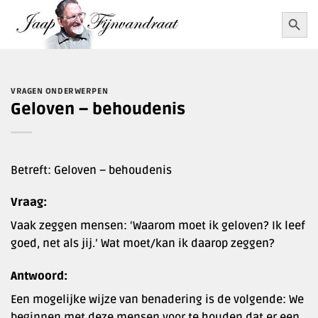
Ga
Zoekkn
Zoek
naar:
naar
inhoud
VRAGEN ONDERWERPEN
Geloven – behoudenis
Betreft: Geloven – behoudenis
Vraag:
Vaak zeggen mensen: ‘Waarom moet ik geloven? Ik leef
goed, net als jij.’ Wat moet/kan ik daarop zeggen?
Antwoord:
Een mogelijke wijze van benadering is de volgende: We
beginnen met deze mensen voor te houden dat er een