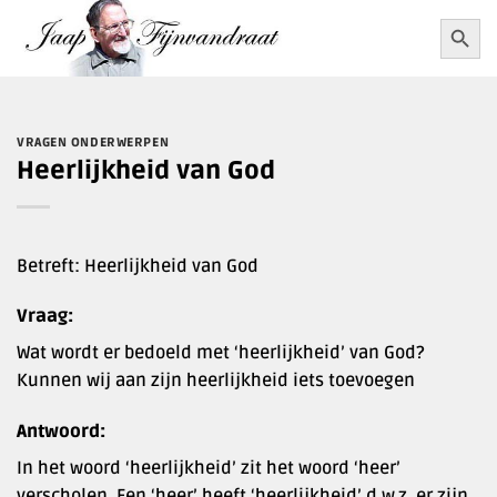
Ga
Zoekkn
Zoek
naar:
naar
inhoud
VRAGEN ONDERWERPEN
Heerlijkheid van God
Betreft: Heerlijkheid van God
Vraag:
Wat wordt er bedoeld met ‘heerlijkheid’ van God?
Kunnen wij aan zijn heerlijkheid iets toevoegen
Antwoord:
In het woord ‘heerlijkheid’ zit het woord ‘heer’
verscholen. Een ‘heer’ heeft ‘heerlijkheid’ d.w.z. er zijn