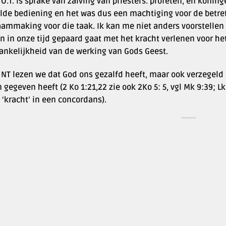
 O.T. is sprake van zalving van priesters. profeten, en koninge
lde bediening en het was dus een machtiging voor de betre
ammaking voor die taak. Ik kan me niet anders voorstellen 
n in onze tijd gepaard gaat met het kracht verlenen voor he
hankelijkheid van de werking van Gods Geest.
t NT lezen we dat God ons gezalfd heeft, maar ook verzegeld
 gegeven heeft (2 Ko 1:21,22 zie ook 2Ko 5: 5, vgl Mk 9:39; Lk 
‘kracht’ in een concordans).