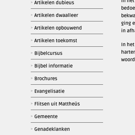
In het
Artikelen dubieus
bedoe
Artikelen dwaalleer
bekwa
ging e
Artikelen opbouwend
in af
Artikelen toekomst
In he
harten
Bijbelcursus
woord 
Bijbel informatie
Brochures
Evangelisatie
Flitsen uit Mattheüs
Gemeente
Genadeklanken