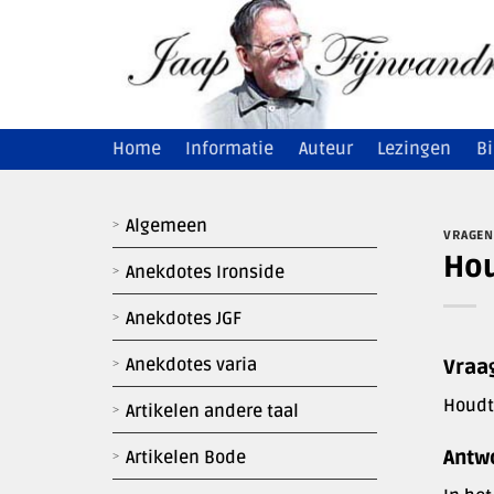
Ga
naar
inhoud
Home
Informatie
Auteur
Lezingen
Bi
Algemeen
VRAGEN
Hou
Anekdotes Ironside
Anekdotes JGF
Anekdotes varia
Vraa
Houdt
Artikelen andere taal
Antw
Artikelen Bode