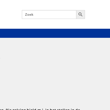
Zoekknop
Zoek
naar: