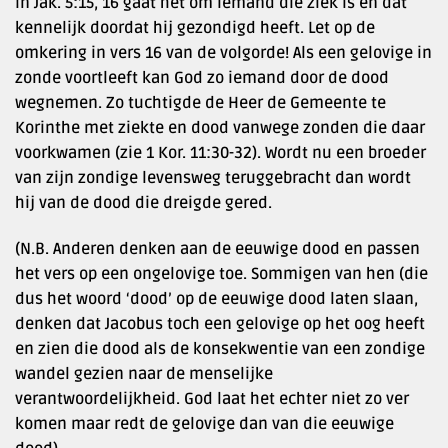
In Jak. 5:15, 16 gaat het om iemand die ziek is en dat
kennelijk doordat hij gezondigd heeft. Let op de
omkering in vers 16 van de volgorde! Als een gelovige in
zonde voortleeft kan God zo iemand door de dood
wegnemen. Zo tuchtigde de Heer de Gemeente te
Korinthe met ziekte en dood vanwege zonden die daar
voorkwamen (zie 1 Kor. 11:30-32). Wordt nu een broeder
van zijn zondige levensweg teruggebracht dan wordt
hij van de dood die dreigde gered.
(N.B. Anderen denken aan de eeuwige dood en passen
het vers op een ongelovige toe. Sommigen van hen (die
dus het woord ‘dood’ op de eeuwige dood laten slaan,
denken dat Jacobus toch een gelovige op het oog heeft
en zien die dood als de konsekwentie van een zondige
wandel gezien naar de menselijke
verantwoordelijkheid. God laat het echter niet zo ver
komen maar redt de gelovige dan van die eeuwige