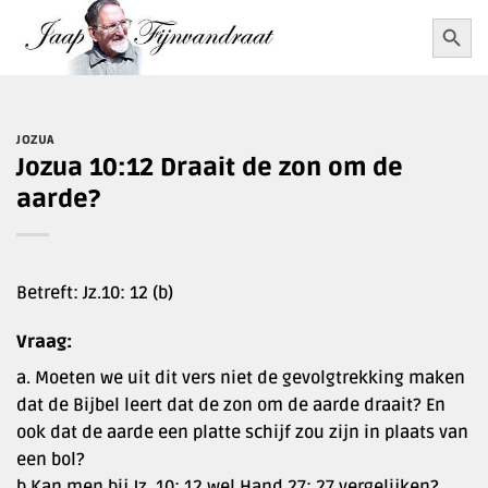
Ga
Zoekkn
Zoek
naar:
naar
inhoud
JOZUA
Jozua 10:12 Draait de zon om de
aarde?
Betreft: Jz.10: 12 (b)
Vraag:
a. Moeten we uit dit vers niet de gevolgtrekking maken
dat de Bijbel leert dat de zon om de aarde draait? En
ook dat de aarde een platte schijf zou zijn in plaats van
een bol?
b Kan men bij Jz. 10: 12 wel Hand.27: 27 vergelijken?