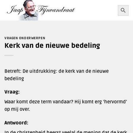
Ga
Zoekkn
Zoek
naar:
naar
inhoud
VRAGEN ONDERWERPEN
Kerk van de nieuwe bedeling
Betreft: De uitdrukking: de kerk van de nieuwe
bedeling
Vraag:
Waar komt deze term vandaar? Hij komt erg ‘hervormd’
op mij over.
Antwoord:
In de christenheid heerst veelal de mening dat de kerk