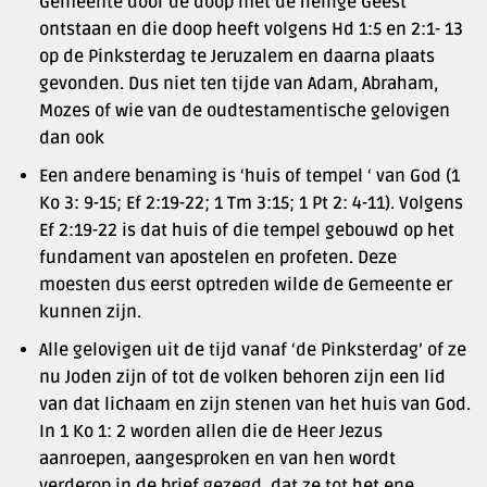
Gemeente door de doop met de heilige Geest
ontstaan en die doop heeft volgens Hd 1:5 en 2:1- 13
op de Pinksterdag te Jeruzalem en daarna plaats
gevonden. Dus niet ten tijde van Adam, Abraham,
Mozes of wie van de oudtestamentische gelovigen
dan ook
Een andere benaming is ‘huis of tempel ‘ van God (1
Ko 3: 9-15; Ef 2:19-22; 1 Tm 3:15; 1 Pt 2: 4-11). Volgens
Ef 2:19-22 is dat huis of die tempel gebouwd op het
fundament van apostelen en profeten. Deze
moesten dus eerst optreden wilde de Gemeente er
kunnen zijn.
Alle gelovigen uit de tijd vanaf ‘de Pinksterdag’ of ze
nu Joden zijn of tot de volken behoren zijn een lid
van dat lichaam en zijn stenen van het huis van God.
In 1 Ko 1: 2 worden allen die de Heer Jezus
aanroepen, aangesproken en van hen wordt
verderop in de brief gezegd, dat ze tot het ene