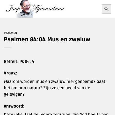
Ga
Zoekkn
Zoek
naar:
naar
inhoud
PSALMEN
Psalmen 84:04 Mus en zwaluw
Betreft: Ps 84: 4
Vraag:
Waarom worden mus en zwaluw hier genoemd? Gaat
het om hun natuur? Zijn ze een beeld van de
gelovigen?
Antwoord:
Deze tekst laat de tedere zorg zien, die God heeft voor