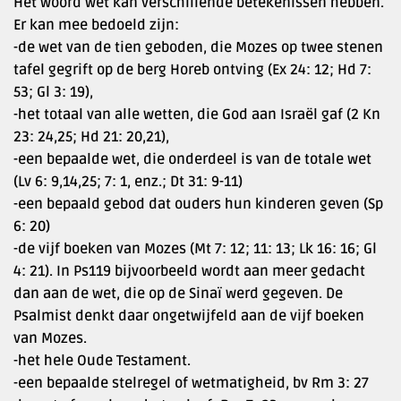
Het woord wet kan verschillende betekenissen hebben.
Er kan mee bedoeld zijn:
-de wet van de tien geboden, die Mozes op twee stenen
tafel gegrift op de berg Horeb ontving (Ex 24: 12; Hd 7:
53; Gl 3: 19),
-het totaal van alle wetten, die God aan Israël gaf (2 Kn
23: 24,25; Hd 21: 20,21),
-een bepaalde wet, die onderdeel is van de totale wet
(Lv 6: 9,14,25; 7: 1, enz.; Dt 31: 9-11)
-een bepaald gebod dat ouders hun kinderen geven (Sp
6: 20)
-de vijf boeken van Mozes (Mt 7: 12; 11: 13; Lk 16: 16; Gl
4: 21). In Ps119 bijvoorbeeld wordt aan meer gedacht
dan aan de wet, die op de Sinaï werd gegeven. De
Psalmist denkt daar ongetwijfeld aan de vijf boeken
van Mozes.
-het hele Oude Testament.
-een bepaalde stelregel of wetmatigheid, bv Rm 3: 27