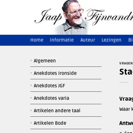
Ga
naar
inhoud
Home
Informatie
Auteur
Lezingen
Bi
Algemeen
VRAGEN
Sta
Anekdotes Ironside
Anekdotes JGF
Anekdotes varia
Vraa
Waar 
Artikelen andere taal
Antw
Artikelen Bode