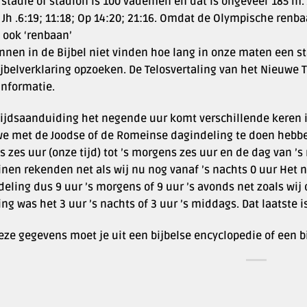
 stadie of stadion is 100 vademen en dat is ongeveer 185 m.
 Jh .6:19; 11:18; Op 14:20; 21:16. Omdat de Olympische renb
 ook ‘renbaan’
nnen in de Bijbel niet vinden hoe lang in onze maten een st
jbelverklaring opzoeken. De Telosvertaling van het Nieuwe T
informatie.
tijdsaanduiding het negende uur komt verschillende keren in
 we met de Joodse of de Romeinse dagindeling te doen hebbe
 zes uur (onze tijd) tot ’s morgens zes uur en de dag van ’s
nen rekenden net als wij nu nog vanaf ’s nachts 0 uur Het
eling dus 9 uur ’s morgens of 9 uur ’s avonds net zoals wi
ng was het 3 uur ’s nachts of 3 uur ’s middags. Dat laatste i
eze gegevens moet je uit een bijbelse encyclopedie of een b