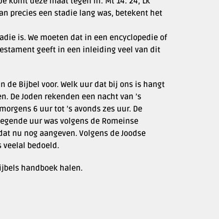
 Je komt deze maat tegen in: Mt 14: 24; Lk
aan precies een stadie lang was, betekent het
adie is. We moeten dat in een encyclopedie of
estament geeft in een inleiding veel van dit
 de Bijbel voor. Welk uur dat bij ons is hangt
n. De Joden rekenden een nacht van ’s
 morgens 6 uur tot ’s avonds zes uur. De
 negende uur was volgens de Romeinse
j dat nu nog aangeven. Volgens de Joodse
s veelal bedoeld.
ijbels handboek halen.