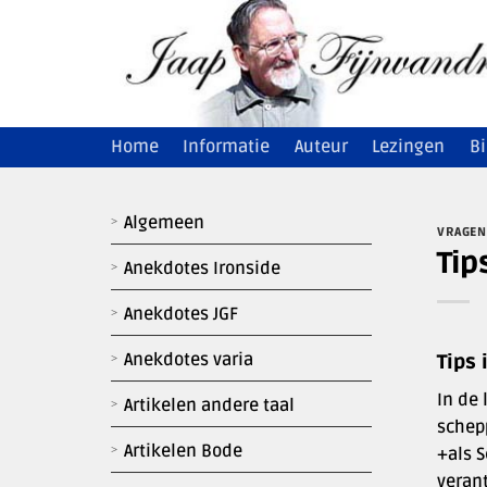
Ga
naar
inhoud
Home
Informatie
Auteur
Lezingen
Bi
Algemeen
VRAGEN
Tip
Anekdotes Ironside
Anekdotes JGF
Anekdotes varia
Tips 
In de 
Artikelen andere taal
schep
Artikelen Bode
+als S
veran