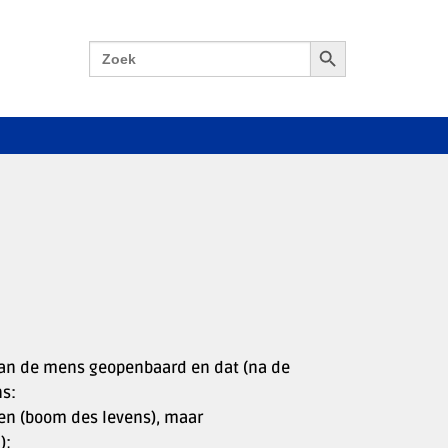
Zoekknop
Zoek
naar:
) aan de mens geopenbaard en dat (na de
s:
nken (boom des levens), maar
);