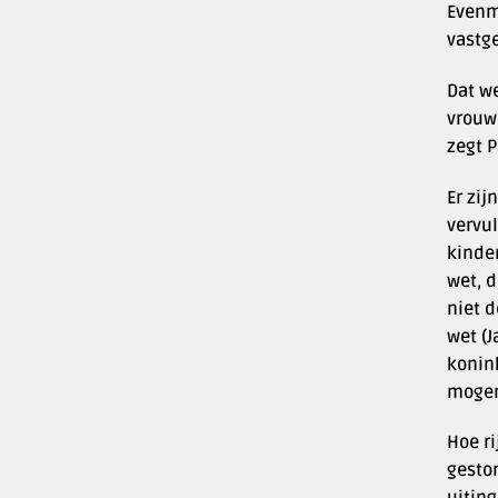
Evenm
vastge
Dat we
vrouw 
zegt P
Er zij
vervul
kinde
wet, d
niet d
wet (J
konink
mogen
Hoe ri
gesto