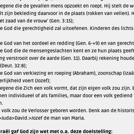
egene die de gevallen mens opzoekt en roept. Hij stelt de 
lt zijn bekleding daarvoor in de plaats (rokken van vellen). H
et zaad van de vrouw’ (Gen. 3:15);
e God die gerechtigheid zal uitoefenen. Kinderen des licht
e God van het oordeel en redding (Gen. 6-+9) en van gerecht
e God die de mensengeslachten kent en ze hun plaats geeft (
ing verstrooit over de aarde (Gen. 11). Daarbij rekening h
 (Deut. 32:8);
e God van verkiezing en roeping (Abraham), zoonschap (Izaäk)
erlijkheid voert (Jozef);
egene die Zich een volk vormt, dat zijn eigen volk zou zijn. 
nen individueel of als families, maar door een volk gediend
n.
t volk zou de Verlosser geboren worden. Denk aan de histori
>Juda>David.>Jozef de man van Maria.
sraël gaf God zijn wet met o.a. deze doelstelling: