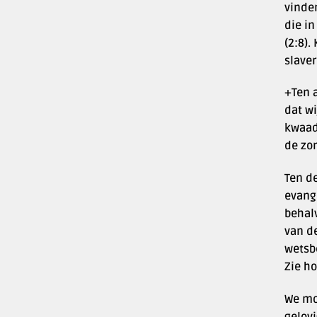
vinden
die i
(2:8).
slaver
+Ten a
dat wi
kwaad 
de zon
Ten de
evange
behal
van d
wetsbe
Zie ho
We mo
gelovi