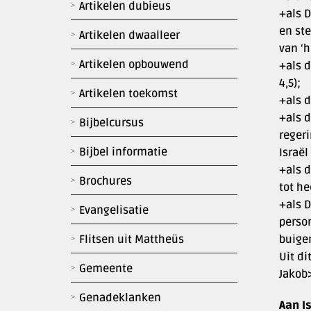
Artikelen dubieus
+als D
en ste
Artikelen dwaalleer
van ‘h
Artikelen opbouwend
+als d
4,5);
Artikelen toekomst
+als d
+als d
Bijbelcursus
reger
Bijbel informatie
Israël
+als d
Brochures
tot he
+als D
Evangelisatie
perso
buige
Flitsen uit Mattheüs
Uit di
Gemeente
Jakob
Genadeklanken
Aan I