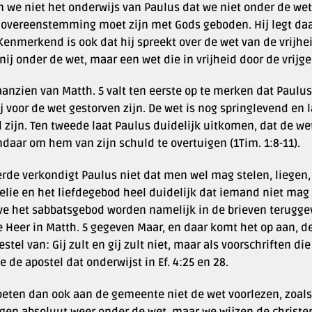
 we niet het onderwijs van Paulus dat we niet onder de wet zi
n overeenstemming moet zijn met Gods geboden. Hij legt daa
 Kenmerkend is ook dat hij spreekt over de wet van de vrijhe
nij onder de wet, maar een wet die in vrijheid door de vri
anzien van Matth. 5 valt ten eerste op te merken dat Paulus
j voor de wet gestorven zijn. De wet is nog springlevend en
zijn. Ten tweede laat Paulus duidelijk uitkomen, dat de we
daar om hem van zijn schuld te overtuigen (1Tim. 1:8-11).
rde verkondigt Paulus niet dat men wel mag stelen, liegen,
lie en het liefdegebod heel duidelijk dat iemand niet mag l
ve het sabbatsgebod worden namelijk in de brieven terugge
e Heer in Matth. 5 gegeven Maar, en daar komt het op aan, d
stel van: Gij zult en gij zult niet, maar als voorschriften di
e de apostel dat onderwijst in Ef. 4:25 en 28.
eten dan ook aan de gemeente niet de wet voorlezen, zoals 
gen absoluut weer onder de wet, maar we wijzen de christen 