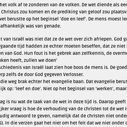
het volk af te zonderen van de volken. De wet diende als e
 Christus zou komen en de prediking van geloof zou plaatsvi
wet berustte op het beginsel ‘doe en leef’. De mens moest le
j afhankelijk was van genade.
t van Israël was niet dat ze de wet over zich afriepen. God 
fgaande tijd hadden ze echter moeten beseffen, dat ze niet 
n van God. Hun fout is het gebrek aan zelfkennis, de overm
oken heeft, zullen we doen’
chiedenis van Israël laat zien hoe boos de mens is. De goed
rp zelfs de door God gegeven Verlosser.
die weg brak echter het evangelie baan. Dat evangelie berus
jk op: ‘leef en doe’. Niet op het beginsel van ‘werken’, maar 
ag is nu wat de taak van de wet in deze tijd is. Daarop geeft
jker vraag is hoe de verhouding van de christen tot de wet i
udig antwoord te geven, namelijk dat de christen niet onde
5). In die verzen gaat het niet om het feit dat we niet onde