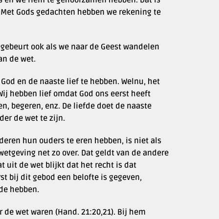
is en we Hem te gehoorzamen hebben. Dat is
 Met Gods gedachten hebben we rekening te
t gebeurt ook als we naar de Geest wandelen
an de wet.
 God en de naaste lief te hebben. Welnu, het
. Wij hebben lief omdat God ons eerst heeft
gen, begeren, enz. De liefde doet de naaste
er de wet te zijn.
nderen hun ouders te eren hebben, is niet als
etgeving net zo over. Dat geldt van de andere
uit de wet blijkt dat het recht is dat
st bij dit gebod een belofte is gegeven,
rde hebben.
or de wet waren (Hand. 21:20,21). Bij hem