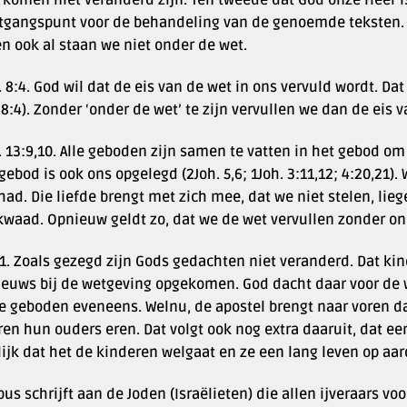
g komen niet veranderd zijn. Ten tweede dat God onze Heer 
itgangspunt voor de behandeling van de genoemde teksten.
n ook al staan we niet onder de wet.
8:4. God wil dat de eis van de wet in ons vervuld wordt. Da
8:4). Zonder ‘onder de wet’ te zijn vervullen we dan de eis v
13:9,10. Alle geboden zijn samen te vatten in het gebod om
gebod is ook ons opgelegd (2Joh. 5,6; 1Joh. 3:11,12; 4:20,21)
had. Die liefde brengt met zich mee, dat we niet stelen, lie
waad. Opnieuw geldt zo, dat we de wet vervullen zonder ond
:1. Zoals gezegd zijn Gods gedachten niet veranderd. Dat ki
nieuws bij de wetgeving opgekomen. God dacht daar voor de w
 geboden eveneens. Welnu, de apostel brengt naar voren dat 
en hun ouders eren. Dat volgt ook nog extra daaruit, dat eer
ijk dat het de kinderen welgaat en ze een lang leven op aa
us schrijft aan de Joden (Israëlieten) die allen ijveraars vo