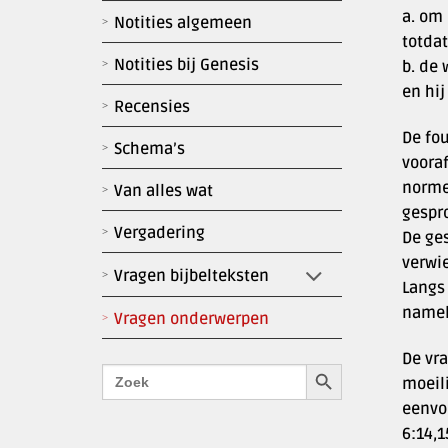
a. om 
Notities algemeen
totdat
Notities bij Genesis
b. de 
en hi
Recensies
De fou
Schema’s
voora
norme
Van alles wat
gespr
Vergadering
De ges
verwie
Vragen bijbelteksten
Langs 
nameli
Vragen onderwerpen
De vra
Zoekknop
Zoek
moeili
naar:
eenvo
6:14,1