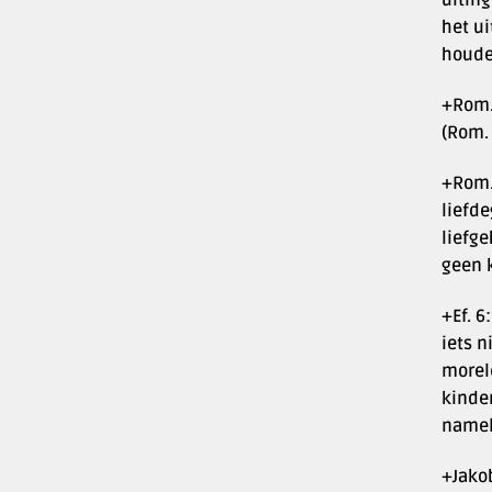
uitin
het u
houde
+Rom. 
(Rom. 
+Rom. 
liefde
liefge
geen k
+Ef. 6
iets 
morele
kinder
namel
+Jakob