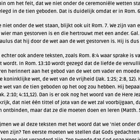
in om het feit, dat we niet onder de ceremoniële wetten st
legd in de tien geboden. Dat is duidelijk omdat er in Rom. 
 niet onder de wet staan, blijkt ook uit Rom. 7. We zijn van
wier man gestorven is en die hertrouwt met een ander. Gal. 
aulus dat hij door de wet aan de wet gestorven is. Hij is du
n echter ook andere teksten, zoals Rom. 8:4 waar sprake is v
t wordt. In Rom. 13:10 wordt gezegd dat de liefde de vervulli
ren herinnert aan het gebod van de wet om vader en moeder 
e koninklijke wet, de wet van de vrijheid (Jak. 1:25; 2:8, 12)
e wet van de tien geboden op het oog zou hebben. Hij bepaalt
ak. 2:10; 4:11,12). Dan is er ook nog het woord van de Here J
rijk, dat niet één tittel of jota van de wet zal voorbijgaan,
 ontbinden, maar dat ze die moeten doen en leren (Matth. 5
jmen we al deze teksten met het woord dat we ‘niet onder d
rven zijn? Ten eerste moeten we stellen dat Gods gedachten 