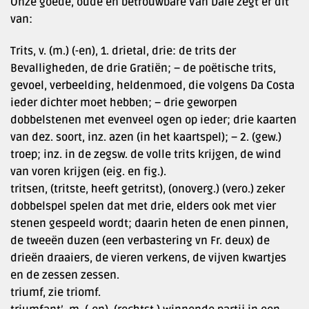
Onze goede, oude en betrouwbare Van Dale zegt er dit
van:
Trits, v. (m.) (-en), 1. drietal, drie: de trits der
Bevalligheden, de drie Gratiën; – de poëtische trits,
gevoel, verbeelding, heldenmoed, die volgens Da Costa
ieder dichter moet hebben; – drie geworpen
dobbelstenen met evenveel ogen op ieder; drie kaarten
van dez. soort, inz. azen (in het kaartspel); – 2. (gew.)
troep; inz. in de zegsw. de volle trits krijgen, de wind
van voren krijgen (eig. en fig.).
tritsen, (tritste, heeft getritst), (onoverg.) (vero.) zeker
dobbelspel spelen dat met drie, elders ook met vier
stenen gespeeld wordt; daarin heten de enen pinnen,
de tweeën duzen (een verbastering vn Fr. deux) de
drieën draaiers, de vieren verkens, de vijven kwartjes
en de zessen zessen.
triumf, zie triomf.