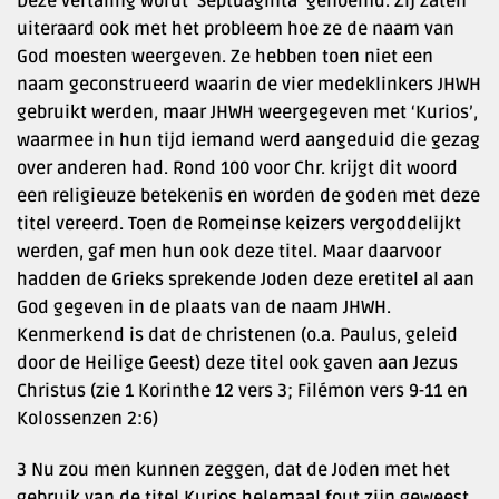
Deze vertaling wordt ‘Septuaginta’ genoemd. Zij zaten
uiteraard ook met het probleem hoe ze de naam van
God moesten weergeven. Ze hebben toen niet een
naam geconstrueerd waarin de vier medeklinkers JHWH
gebruikt werden, maar JHWH weergegeven met ‘Kurios’,
waarmee in hun tijd iemand werd aangeduid die gezag
over anderen had. Rond 100 voor Chr. krijgt dit woord
een religieuze betekenis en worden de goden met deze
titel vereerd. Toen de Romeinse keizers vergoddelijkt
werden, gaf men hun ook deze titel. Maar daarvoor
hadden de Grieks sprekende Joden deze eretitel al aan
God gegeven in de plaats van de naam JHWH.
Kenmerkend is dat de christenen (o.a. Paulus, geleid
door de Heilige Geest) deze titel ook gaven aan Jezus
Christus (zie 1 Korinthe 12 vers 3; Filémon vers 9-11 en
Kolossenzen 2:6)
3 Nu zou men kunnen zeggen, dat de Joden met het
gebruik van de titel Kurios helemaal fout zijn geweest,