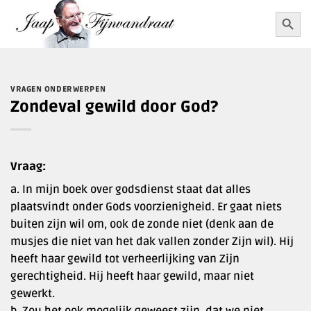
Ga
Zoekkn
Zoek
naar:
naar
inhoud
VRAGEN ONDERWERPEN
Zondeval gewild door God?
Vraag:
a. In mijn boek over godsdienst staat dat alles
plaatsvindt onder Gods voorzienigheid. Er gaat niets
buiten zijn wil om, ook de zonde niet (denk aan de
musjes die niet van het dak vallen zonder Zijn wil). Hij
heeft haar gewild tot verheerlijking van Zijn
gerechtigheid. Hij heeft haar gewild, maar niet
gewerkt.
b. Zou het ook mogelijk geweest zijn, dat we niet